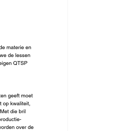
de materie en 
 we de lessen 
 eigen QTSP 
ten geeft moet 
op kwaliteit, 
et die bril 
productie-
worden over de 