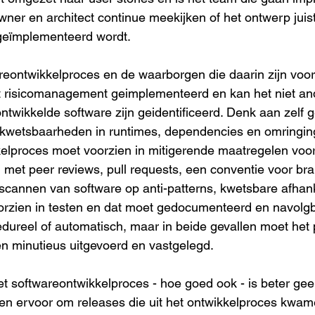
ner en architect continue meekijken of het ontwerp juist
 geïmplementeerd wordt.
reontwikkelproces en de waarborgen die daarin zijn voorz
t risicomanagement geimplementeerd en kan het niet and
-ontwikkelde software zijn geidentificeerd. Denk aan zelf
, kwetsbaarheden in runtimes, dependencies en omringin
elproces moet voorzien in mitigerende maatregelen voor
ld met peer reviews, pull requests, een conventie voor br
scannen van software op anti-patterns, kwetsbare afhank
orzien in testen en dat moet gedocumenteerd en navolg
dureel of automatisch, maar in beide gevallen moet het
n minutieus uitgevoerd en vastgelegd.
et softwareontwikkelproces - hoe goed ook - is beter ge
en ervoor om releases die uit het ontwikkelproces kwamen