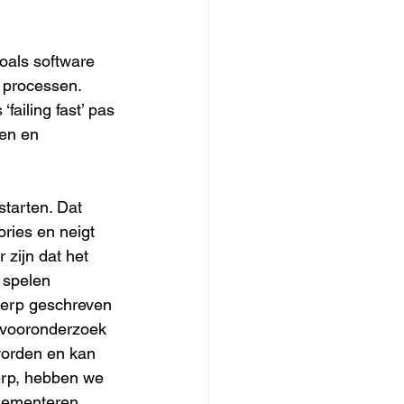
oals software 
processen. 
failing fast’ pas 
en en 
tarten. Dat 
ries en neigt 
zijn dat het 
 spelen 
werp geschreven 
n vooronderzoek 
worden en kan 
erp, hebben we 
lementeren, 