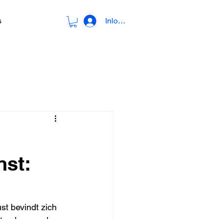
Inloggen
s
nst:
st bevindt zich 