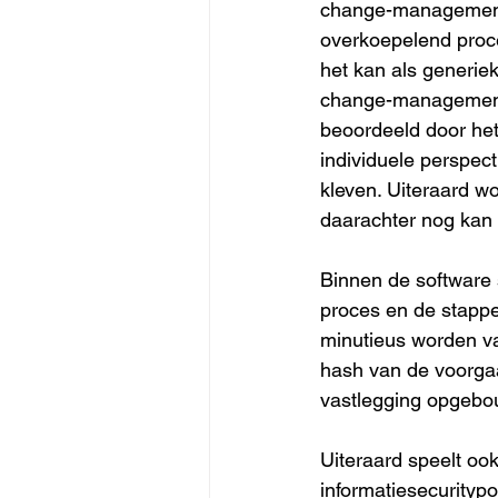
change-management
overkoepelend proce
het kan als generie
change-managementp
beoordeeld door het
individuele perspect
kleven. Uiteraard wo
daarachter nog kan
Binnen de software 
proces en de stapp
minutieus worden va
hash van de voorgaa
vastlegging opgebo
Uiteraard speelt oo
informatiesecuritypo