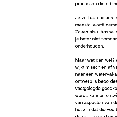
processen die erbinn
Je zult een balans m
meestal wordt gema
Zaken als ultrasnelle
je beter niet zomaa
onderhouden.
Maar wat dan wel? W
wijkt misschien af v
naar een waterval-aa
ontwerp is beoorde
vastgelegde goedkeu
wordt, kunnen ontwi
van aspecten van de
het zijn dat die vo
de use cases daarui