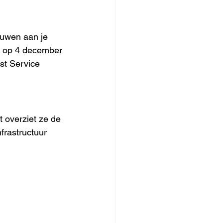
ouwen aan je 
e op 4 december 
st Service 
 overziet ze de 
rastructuur 