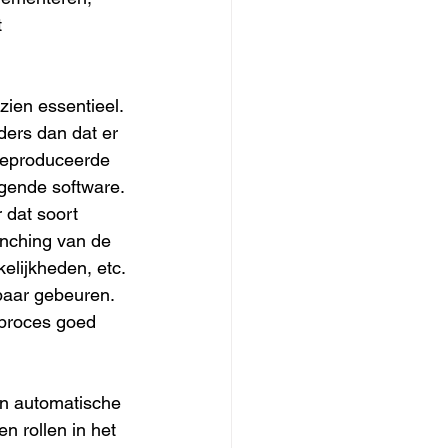
 
ien essentieel. 
ers dan dat er 
 geproduceerde 
gende software. 
 dat soort 
anching van de 
elijkheden, etc. 
baar gebeuren. 
 proces goed 
en automatische 
 rollen in het 