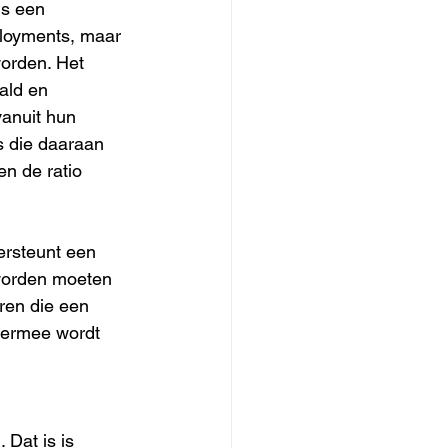
s een 
ployments, maar 
orden. Het 
ald en 
vanuit hun 
s die daaraan 
en de ratio 
ersteunt een 
worden moeten 
ren die een 
iermee wordt 
 Dat is is 