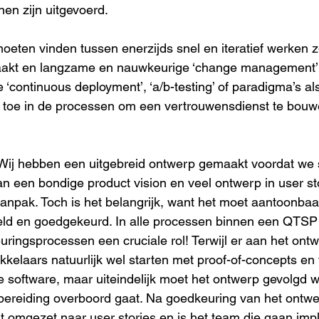
en zijn uitgevoerd.
oeten vinden tussen enerzijds snel en iteratief werken z
akt en langzame en nauwkeurige ‘change management’ 
 ‘continuous deployment’, ‘a/b-testing’ of paradigma’s als ‘
r toe in de processen om een vertrouwensdienst te bouw
ij hebben een uitgebreid ontwerp gemaakt voordat we s
an een bondige product vision en veel ontwerp in user sto
npak. Toch is het belangrijk, want het moet aantoonbaar 
eld en goedgekeurd. In alle processen binnen een QTSP
ringsprocessen een cruciale rol! Terwijl er aan het ont
kkelaars natuurlijk wel starten met proof-of-concepts e
 software, maar uiteindelijk moet het ontwerp gevolgd 
orbereiding overboord gaat. Na goedkeuring van het ontw
t omgezet naar user stories en is het team die gaan imp