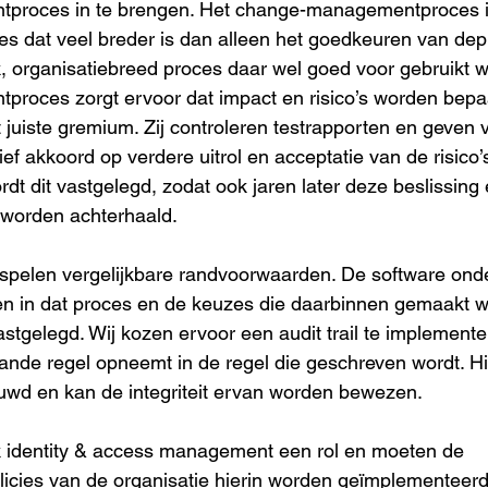
proces in te brengen. Het change-managementproces i
s dat veel breder is dan alleen het goedkeuren van de
k, organisatiebreed proces daar wel goed voor gebruikt w
roces zorgt ervoor dat impact en risico’s worden bepa
 juiste gremium. Zij controleren testrapporten en geven 
ief akkoord op verdere uitrol en acceptatie van de risico’
rdt dit vastgelegd, zodat ook jaren later deze beslissing 
 worden achterhaald.
spelen vergelijkbare randvoorwaarden. De software ond
en in dat proces en de keuzes die daarbinnen gemaakt 
stgelegd. Wij kozen ervoor een audit trail te implemente
nde regel opneemt in de regel die geschreven wordt. H
uwd en kan de integriteit ervan worden bewezen.
k identity & access management een rol en moeten de 
licies van de organisatie hierin worden geïmplementeerd.