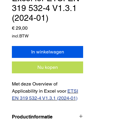
319 532-4 V1.3.1
(2024-01)
Prijs
€ 29,00
incl.BTW
In winkelwagen
Nu kopen
Met dez
e Overview of
Applicability in Excel voor
ETSI
EN 319 532-4 V1.3.1 (2024-01)
kan je direct aan de slag om je
ETSI certificering op orde te
Productinformatie
krijgen.
Bestandsformaat
Dit bestand is