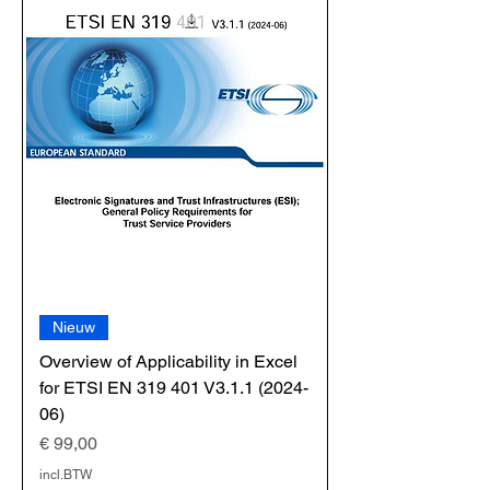
Nieuw
Overview of Applicability in Excel
for ETSI EN 319 401 V3.1.1 (2024-
06)
Prijs
€ 99,00
incl.BTW