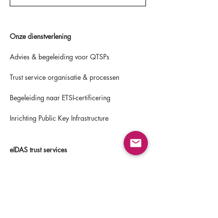
Onze dienstverlening
Advies & begeleiding voor QTSPs
Trust service organisatie & processen
Begeleiding naar ETSI-certificering
Inrichting Public Key Infrastructure
eIDAS trust services
Elektronische handtekening (QES)
Elektronische zegel (QESeal)
Elektronische tijdstempel (QTimestamp)