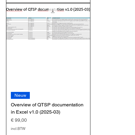
Nieuw
Overview of QTSP documentation
in Excel v1.0 (2025-03)
Prijs
€ 99,00
incl.BTW