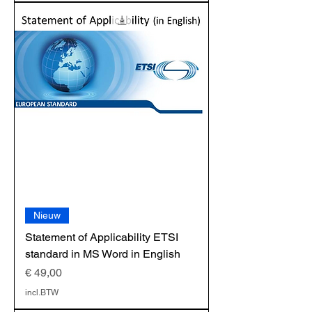
Nieuw
Statement of Applicability ETSI
standard in MS Word in English
Prijs
€ 49,00
incl.BTW